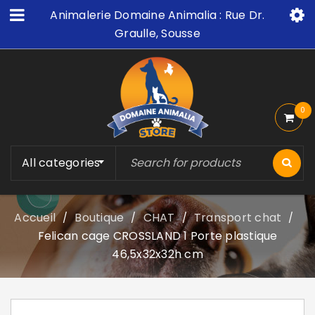
Animalerie Domaine Animalia : Rue Dr.
Graulle, Sousse
0
All categories
Accueil
Boutique
CHAT
Transport chat
/
/
/
/
Felican cage CROSSLAND 1 Porte plastique
46,5x32x32h cm