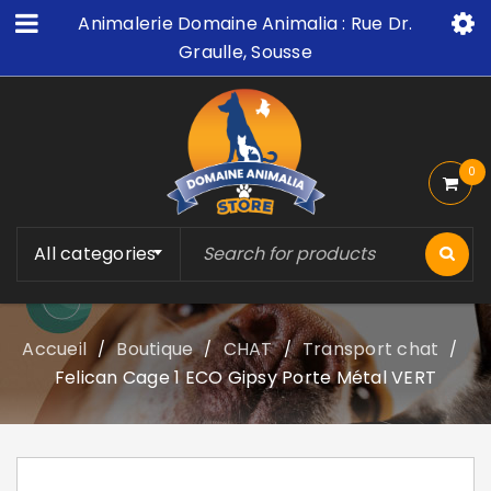
Animalerie Domaine Animalia : Rue Dr.
Graulle, Sousse
0
All categories
Accueil
Boutique
CHAT
Transport chat
/
/
/
/
Felican Cage 1 ECO Gipsy Porte Métal VERT