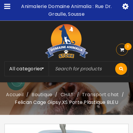
Animalerie Domaine Animalia : Rue Dr.
Graulle, Sousse
0
All categories
Accueil
Boutique
CHAT
Transport chat
/
/
/
/
Felican Cage Gipsy XS Porte Plastique BLEU