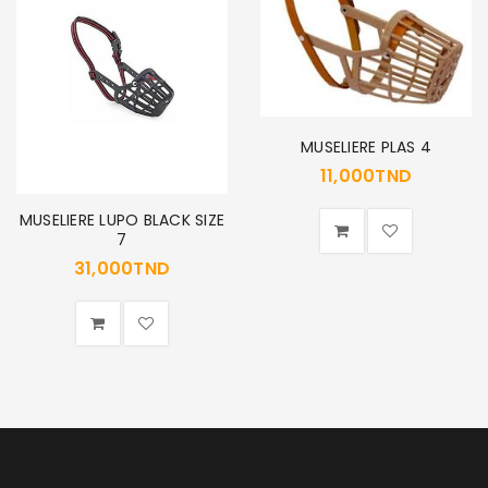
SE CONNECTER
Identifiant ou e-mail
*
MUSELIERE PLAS 4
11,000
TND
Mot de passe
*
MUSELIERE LUPO BLACK SIZE
7
31,000
TND
Se souvenir de moi
SE CONNECTER
MOT DE PASSE PERDU ?