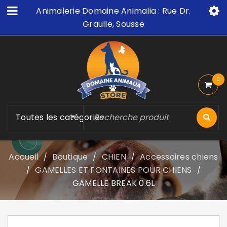
Animalerie Domaine Animalia : Rue Dr.
Graulle, Sousse
0
Toutes les catégories
Accueil
Boutique
CHIEN
Accessoires chiens
/
/
/
GAMELLES ET FONTAINES POUR CHIENS
/
/
GAMELLE BREAK 0.6L