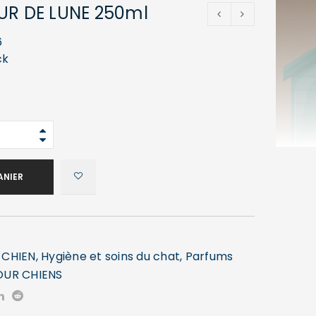
UR DE LUNE 250ml
6
ck
ANIER
,
CHIEN
,
Hygiène et soins du chat
,
Parfums
OUR CHIENS