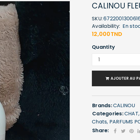
CALINOU FLE
SKU:
672200130061
Availability:
En sto
12,000
TND
Quantity
AJOUTER AU P
Brands:
CALINOU
Categories:
CHAT
Chats
,
PARFUMS P
Share: