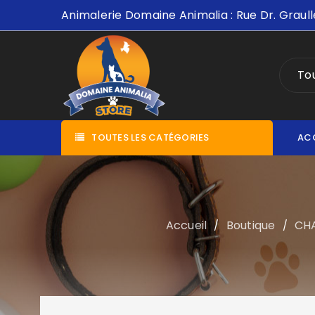
Animalerie Domaine Animalia : Rue Dr. Graull
Tou
TOUTES LES CATÉGORIES
AC
Accueil
Boutique
CH
/
/