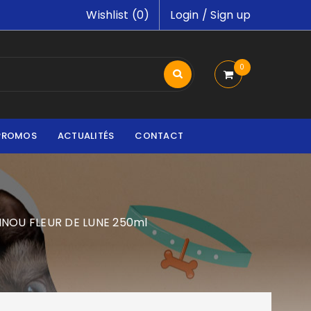
Wishlist (
0
)
Login
/
Sign up
0
PROMOS
ACTUALITÉS
CONTACT
INOU FLEUR DE LUNE 250ml