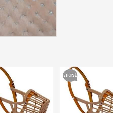
Mot de passe
*
Se souvenir de moi
SE CONNECTER
MOT DE PASSE PERDU ?
EPUISÉ