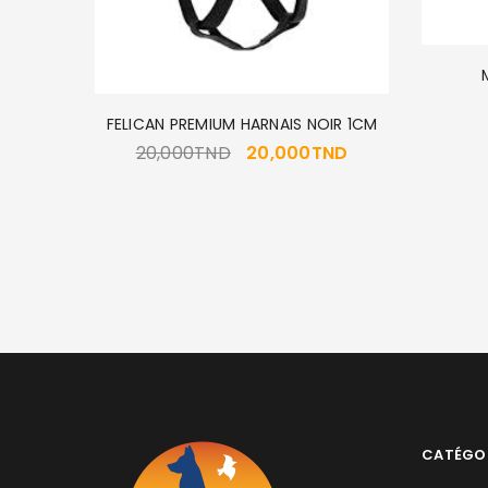
FELICAN PREMIUM HARNAIS NOIR 1CM
20,000
TND
20,000
TND
UPPY 15K
TND
CATÉGO