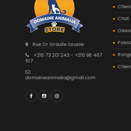
Chie
Chat
Oisea
Poiss
Rue Dr Graulle Sousse
Rong
+216 73 201 243 – +216 98 467
517
Chien
domaineanimalia@gmail.com