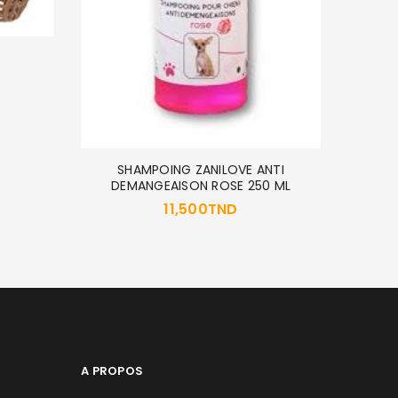
TAPIS
SHAMPOING ZANILOVE ANTI
DEMANGEAISON ROSE 250 ML
11,500
TND
A PROPOS