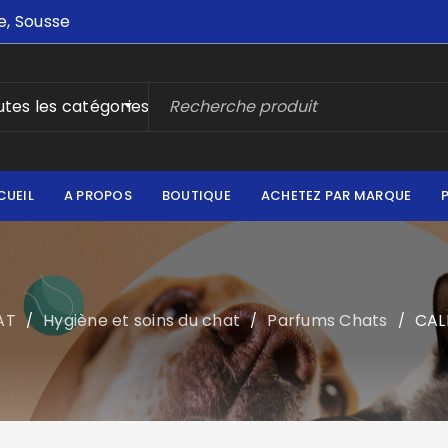
e, Sousse
tes les catégories
CUEIL
A PROPOS
BOUTIQUE
ACHETEZ PAR MARQUE
AT
Hygiène et soins du chat
Parfums Chats
CAL
/
/
/