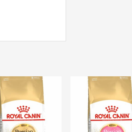
SE CONNECTER
Identifiant ou e-mail
*
Mot de passe
*
Se souvenir de moi
SE CONNECTER
MOT DE PASSE PERDU ?