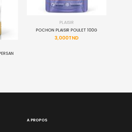
PLAISIR
POCHON PLAISIR POULET 100G
3,000
TND
PERSAN
POCHO
A PROPOS