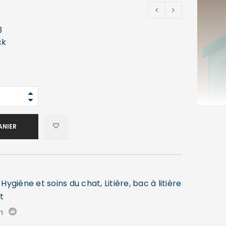
3
ck
ANIER
,
Hygiène et soins du chat
,
Litière, bac à litière
t