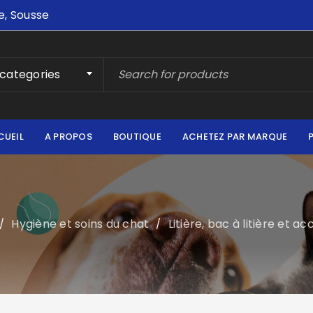
e, Sousse
 categories
CUEIL
A PROPOS
BOUTIQUE
ACHETEZ PAR MARQUE
Hygiène et soins du chat
Litière, bac à litière et a
/
/