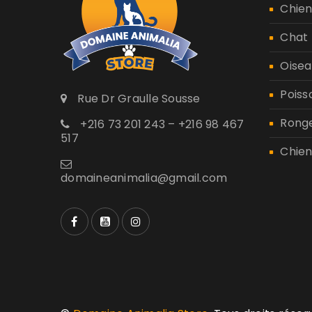
Chie
Chat
Oisea
Poiss
Rue Dr Graulle Sousse
Rong
+216 73 201 243 – +216 98 467
517
Chien
domaineanimalia@gmail.com