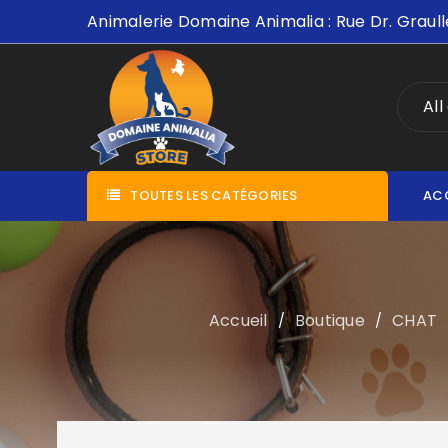
Animalerie Domaine Animalia : Rue Dr. Graull
All
TOUTES LES CATÉGORIES
AC
Accueil
Boutique
CHAT
/
/