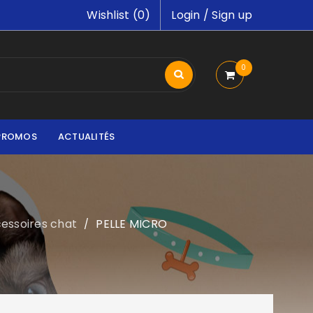
Wishlist (
0
)
Login
/
Sign up
0
PROMOS
ACTUALITÉS
ccessoires chat
PELLE MICRO
/