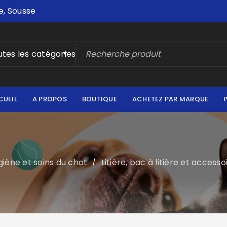
e, Sousse
tes les catégories
CUEIL
A PROPOS
BOUTIQUE
ACHETEZ PAR MARQUE
iène et soins du chat
Litière, bac à litière et access
/