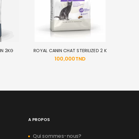
GOURM
IN 2KG
ROYAL CANIN CHAT STERILIZED 2 K
100,000
TND
A PROPOS
Qui sommes-nous?