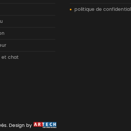
politique de confidential
u
on
eur
 et chat
rvés. Design by