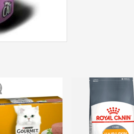
SE CONNECTER
Identifiant ou e-mail
*
Mot de passe
*
É
Se souvenir de moi
SE CONNECTER
MOT DE PASSE PERDU ?