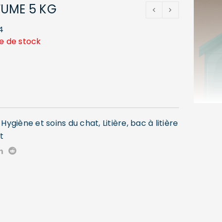
FUME 5 KG
4
e de stock
,
Hygiène et soins du chat
,
Litière, bac à litière
t