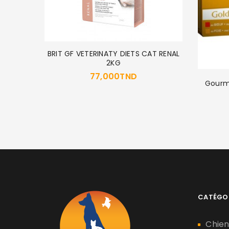
BRIT GF VETERINATY DIETS CAT RENAL
2KG
77,000
TND
T 2KG
Gourm
CATÉGO
Chie