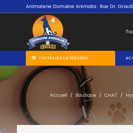
Animalerie Domaine Animalia : Rue Dr. Graull
Tou
TOUTES LES CATÉGORIES
AC
Accueil
Boutique
CHAT
Hyg
/
/
/