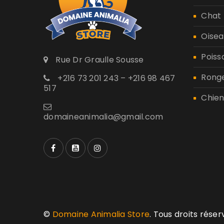
Chat
Oisea
Poiss
Rue Dr Graulle Sousse
Rong
+216 73 201 243 – +216 98 467
517
Chien
domaineanimalia@gmail.com
©
Domaine Animalia Store
. Tous droits rése