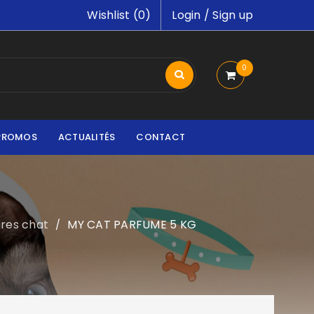
Wishlist (
0
)
Login
/
Sign up
0
PROMOS
ACTUALITÉS
CONTACT
oires chat
MY CAT PARFUME 5 KG
/