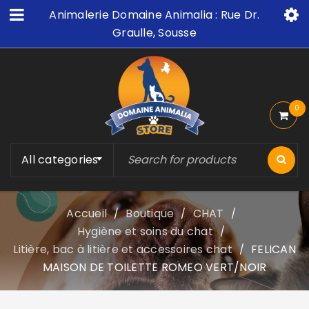
Animalerie Domaine Animalia : Rue Dr.
Graulle, Sousse
0
All categories
Accueil
Boutique
CHAT
/
/
/
Hygiène et soins du chat
/
Litière, bac à litière et accessoires chat
FELICAN
/
MAISON DE TOILETTE ROMEO VERT/NOIR