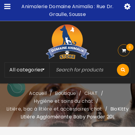
Animalerie Domaine Animalia : Rue Dr.
Graulle, Sousse
0
All categories
Accueil
Boutique
CHAT
/
/
/
Hygiène et soins du chat
/
Litière, bac à litière et accessoires chat
BioKitty
/
Litière Agglomérante Baby Powder 20L