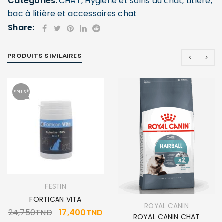
Categories:
CHAT
,
Hygiène et soins du chat
,
Litière,
bac à litière et accessoires chat
Share:
PRODUITS SIMILAIRES
EPUISÉ
FESTIN
FORTICAN VITA
ROYAL CANIN
24,750
TND
17,400
TND
ROYAL CANIN CHAT