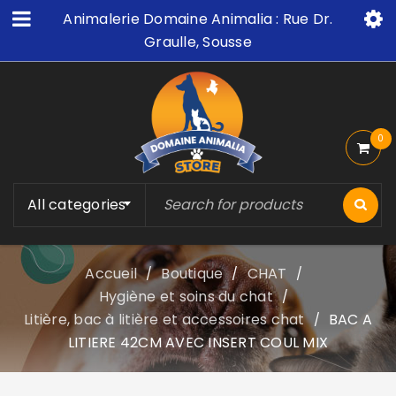
Animalerie Domaine Animalia : Rue Dr.
Graulle, Sousse
0
All categories
Accueil
Boutique
CHAT
/
/
/
Hygiène et soins du chat
/
Litière, bac à litière et accessoires chat
BAC A
/
LITIERE 42CM AVEC INSERT COUL MIX