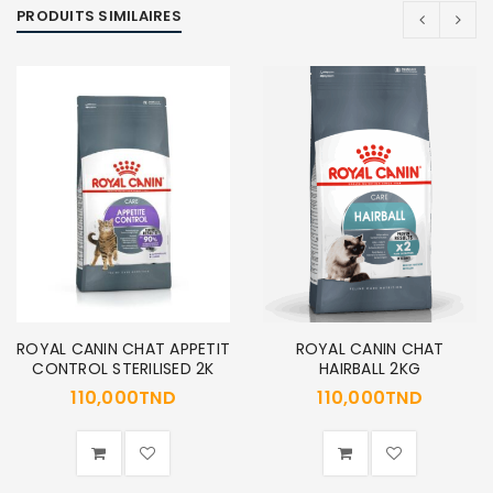
PRODUITS SIMILAIRES
SE CONNECTER
Identifiant ou e-mail
*
Mot de passe
*
ROYAL CANIN CHAT APPETIT
ROYAL CANIN CHAT
Se souvenir de moi
CONTROL STERILISED 2K
HAIRBALL 2KG
SE CONNECTER
110,000
TND
110,000
TND
MOT DE PASSE PERDU ?