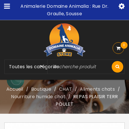
Animalerie Domaine Animalia : Rue Dr.
Graulle, Sousse
0
Toutes les catégories
Accueil
Boutique
CHAT
Aliments chats
/
/
/
/
Nourriture humide chat
REPAS PLAISIR TERR
/
POULET