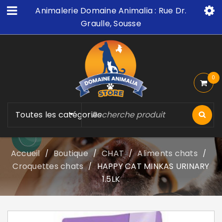
Animalerie Domaine Animalia : Rue Dr.
Graulle, Sousse
0
Toutes les catégories
Accueil
Boutique
CHAT
Aliments chats
/
/
/
/
Croquettes chats
HAPPY CAT MINKAS URINARY
/
1.5LK