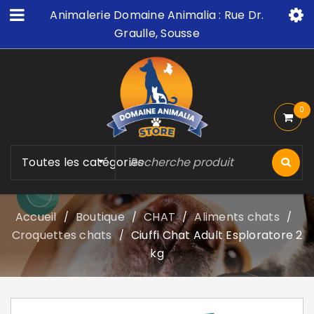
Animalerie Domaine Animalia : Rue Dr.
Graulle, Sousse
0
Toutes les catégories
Accueil
Boutique
CHAT
Aliments chats
/
/
/
/
Croquettes chats
Ciuffi Chat Adult Esploratore 2
/
kg