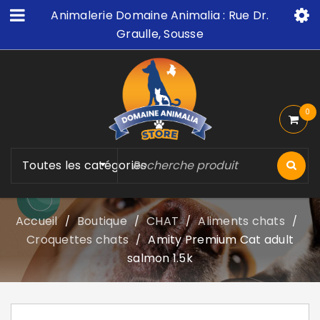
Animalerie Domaine Animalia : Rue Dr.
Graulle, Sousse
0
Toutes les catégories
Accueil
Boutique
CHAT
Aliments chats
/
/
/
/
Croquettes chats
Amity Premium Cat adult
/
salmon 1.5k