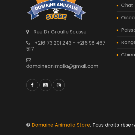
Chat
Oisea
Poiss
Rue Dr Graulle Sousse
Rong
+216 73 201 243 – +216 98 467
517
Chien
domaineanimalia@gmail.com
©
Domaine Animalia Store
. Tous droits rése