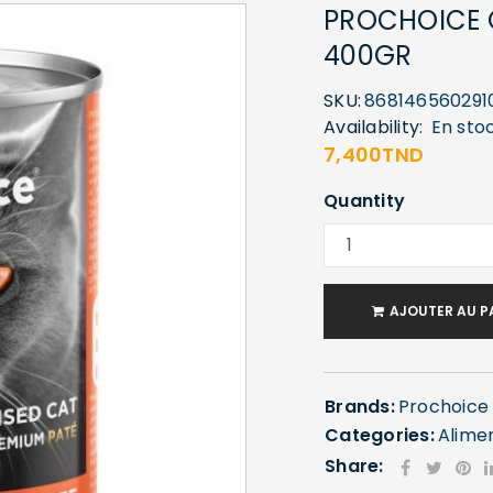
PROCHOICE 
400GR
SKU:
868146560291
Availability:
En sto
7,400
TND
Quantity
AJOUTER AU P
Brands:
Prochoice
Categories:
Alime
Share: