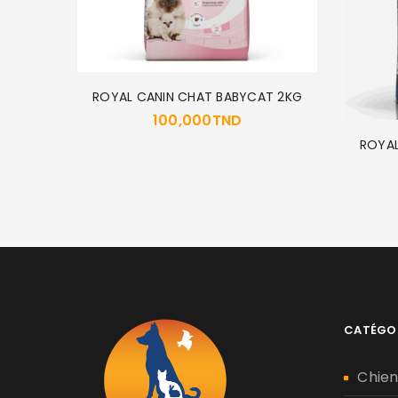
T RENAL
ROYAL CANIN CHAT BABYCAT 2KG
100,000
TND
ROYAL
CATÉGO
Chie