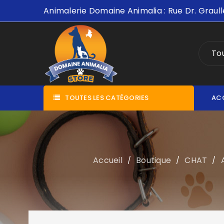
Animalerie Domaine Animalia : Rue Dr. Graull
Tou
TOUTES LES CATÉGORIES
AC
Accueil
Boutique
CHAT
/
/
/