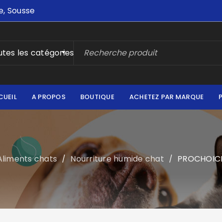
e, Sousse
tes les catégories
CUEIL
A PROPOS
BOUTIQUE
ACHETEZ PAR MARQUE
Aliments chats
Nourriture humide chat
PROCHOIC
/
/