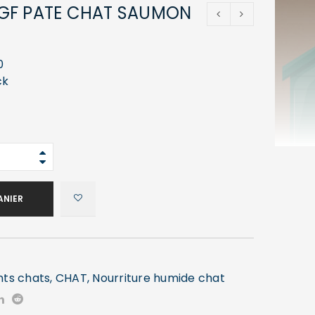
GF PATE CHAT SAUMON
0
ck
ANIER
nts chats
,
CHAT
,
Nourriture humide chat