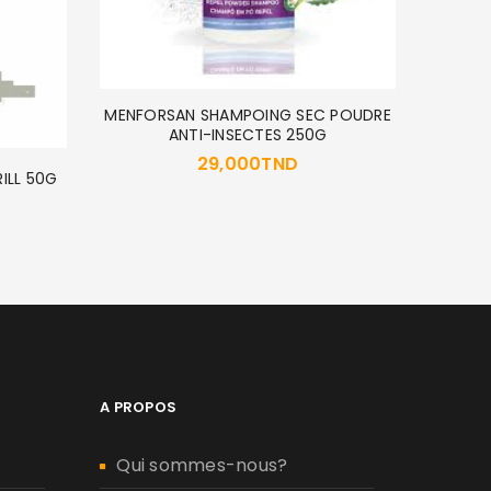
MENFORSAN SHAMPOING SEC POUDRE
ANTI-INSECTES 250G
29,000
TND
RILL 50G
ROYA
A PROPOS
Qui sommes-nous?