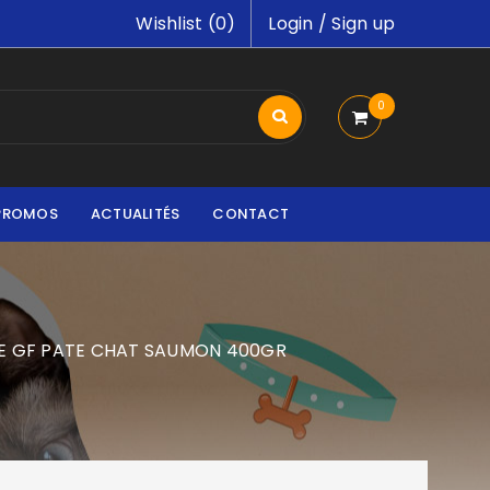
Wishlist (
0
)
Login
/
Sign up
0
PROMOS
ACTUALITÉS
CONTACT
E GF PATE CHAT SAUMON 400GR