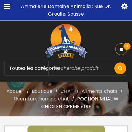
Animalerie Domaine Animalia : Rue Dr.
Graulle, Sousse
0
Toutes les catégories
Accueil
Boutique
CHAT
Aliments chats
/
/
/
/
Nourriture humide chat
POCHON MHAUW
/
CHICKEN CREME 80G