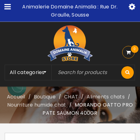
Animalerie Domaine Animalia : Rue Dr.
Graulle, Sousse
0
All categories
Accueil
Boutique
CHAT
Aliments chats
/
/
/
/
Nourriture humide chat
MORANDO GATTO PRO
/
PATE SAUMON 400GR