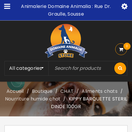
Animalerie Domaine Animalia : Rue Dr.
Graulle, Sousse
0
All categories
Accueil
Boutique
CHAT
Aliments chats
/
/
/
/
Nourriture humide chat
KIPPY BARQUETTE STERIL
/
DINDE 100GR