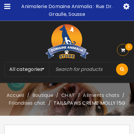
Animalerie Domaine Animalia : Rue Dr.
Graulle, Sousse
0
All categories
Accueil
Boutique
CHAT
Aliments chats
/
/
/
/
Friandises chat
TAIL&PAWS CREME MOLLY 15G
/