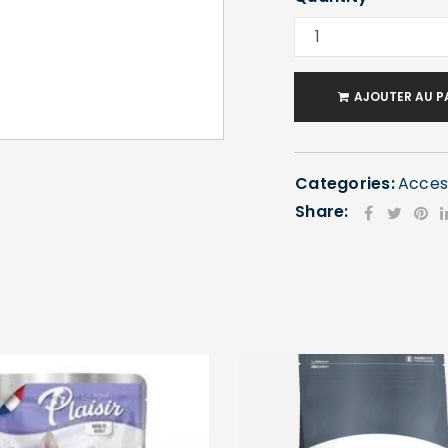
AJOUTER AU P
SE CONNECTER
Categories:
Acces
Identifiant ou e-mail
*
Share:
Mot de passe
*
Se souvenir de moi
SE CONNECTER