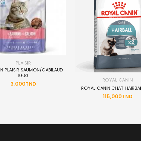
MOT DE PASSE PERDU ?
PLAISIR
 PLAISIR SAUMON/CABILAUD
100G
ROYAL CANIN
3,000
TND
ROYAL CANIN CHAT HAIRBA
115,000
TND