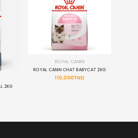
ROYAL CANIN
ROYAL CANIN CHAT BABYCAT 2KG
110,000
TND
LL 2KG
ROYA