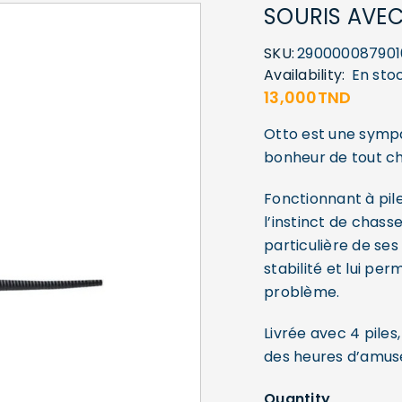
SOURIS AVEC
SKU:
290000087901
Availability:
En sto
13,000
TND
Otto est une sympat
bonheur de tout ch
Fonctionnant à pil
l’instinct de chass
particulière de ses
stabilité et lui pe
problème.
Livrée avec 4 piles
des heures d’amu
Quantity