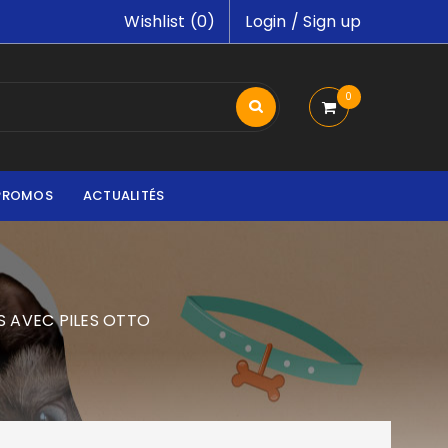
Wishlist (
0
)
Login
/
Sign up
0
PROMOS
ACTUALITÉS
S AVEC PILES OTTO