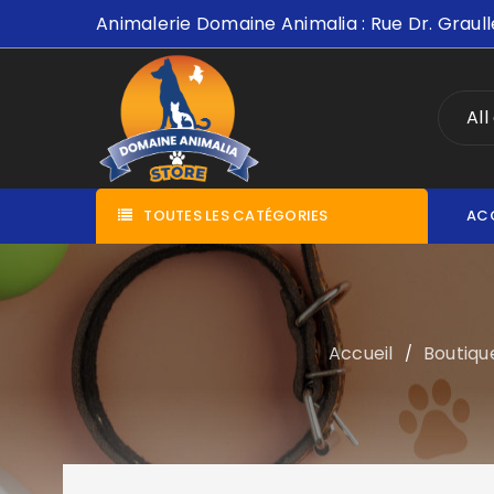
Animalerie Domaine Animalia : Rue Dr. Graull
All
TOUTES LES CATÉGORIES
AC
Accueil
Boutiqu
/