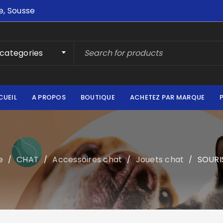
e, Sousse
 categories
CUEIL
A PROPOS
BOUTIQUE
ACHETEZ PAR MARQUE
e
CHAT
Accessoires chat
Jouets chat
SOURI
/
/
/
/