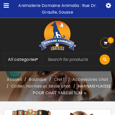
Animalerie Domaine Animalia : Rue Dr.
Graulle, Sousse
0
All categories
Accueil
Boutique
CHAT
Accessoires chat
/
/
/
Collier, Harnais et laisse chat
HARNAIS+LAISSE
/
/
POUR CHAT YABEIBI 1CM