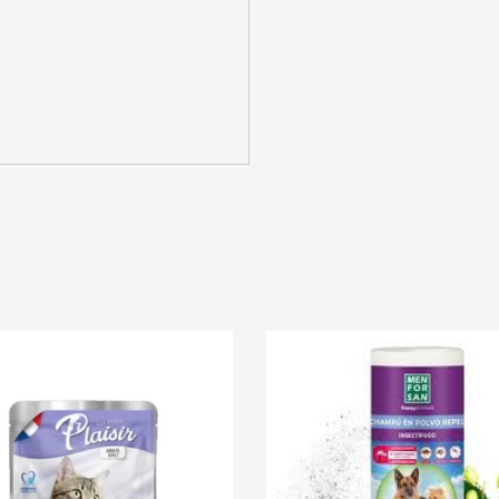
Mot de passe
*
Se souvenir de moi
SE CONNECTER
MOT DE PASSE PERDU ?