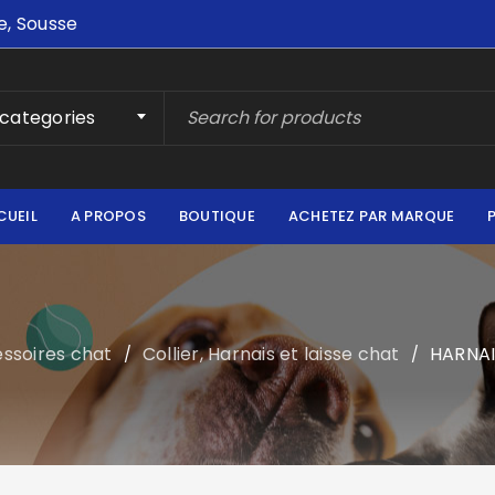
e, Sousse
 categories
CUEIL
A PROPOS
BOUTIQUE
ACHETEZ PAR MARQUE
ssoires chat
Collier, Harnais et laisse chat
HARNAI
/
/