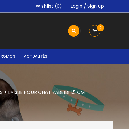
Wishlist (
0
)
Login
/
Sign up
0
PROMOS
ACTUALITÉS
S + LAISSE POUR CHAT YABEIBI 1.5 CM