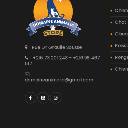
Chie
Chat
Oisea
Poiss
Rue Dr Graulle Sousse
Rong
+216 73 201 243 – +216 98 467
517
Chien
domaineanimalia@gmail.com