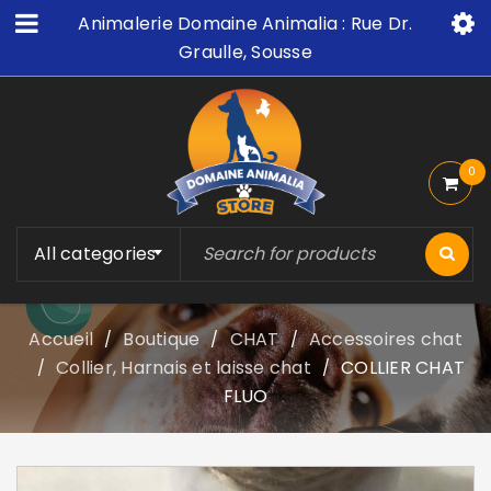
Animalerie Domaine Animalia : Rue Dr.
Graulle, Sousse
0
All categories
Accueil
Boutique
CHAT
Accessoires chat
/
/
/
Collier, Harnais et laisse chat
COLLIER CHAT
/
/
FLUO