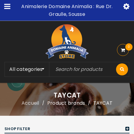
Animalerie Domaine Animalia : Rue Dr.
Graulle, Sousse
0
All categories
TAYCAT
Accueil
Product brands
TAYCAT
/
/
SHOP FILTER