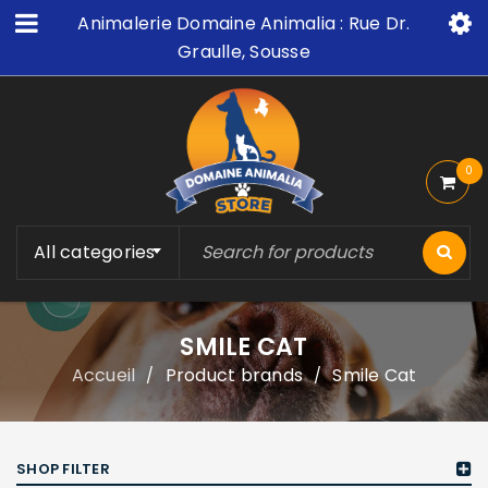
Animalerie Domaine Animalia : Rue Dr.
Graulle, Sousse
0
All categories
SMILE CAT
Accueil
Product brands
Smile Cat
/
/
SHOP FILTER