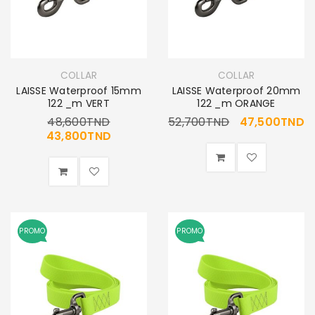
COLLAR
COLLAR
LAISSE Waterproof 15mm
LAISSE Waterproof 20mm
122 _m VERT
122 _m ORANGE
48,600
TND
52,700
TND
47,500
TND
43,800
TND
PROMO
PROMO