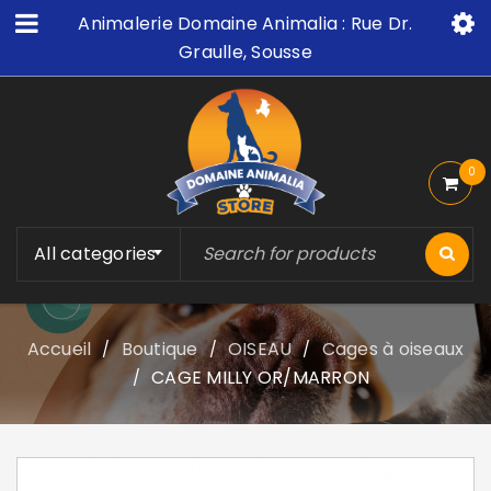
Animalerie Domaine Animalia : Rue Dr.
Graulle, Sousse
0
All categories
Accueil
Boutique
OISEAU
Cages à oiseaux
/
/
/
CAGE MILLY OR/MARRON
/