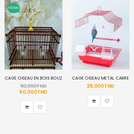
PROMO
SE CONNECTER
Identifiant ou e-mail
*
Mot de passe
*
CAGE OISEAU EN BOIS BOUZ
CAGE OISEAU METAL CARRE
50,000
TND
28,000
TND
50,000
TND
Se souvenir de moi
SE CONNECTER
MOT DE PASSE PERDU ?