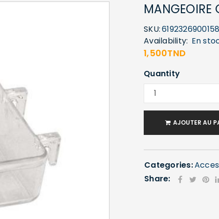
MANGEOIRE O
SKU:
619232690015
Availability:
En sto
1,500
TND
Quantity
AJOUTER AU P
Categories:
Acces
Share: