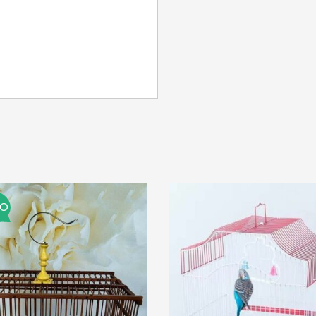
SE CONNECTER
Identifiant ou e-mail
*
Mot de passe
*
MO
Se souvenir de moi
SE CONNECTER
MOT DE PASSE PERDU ?