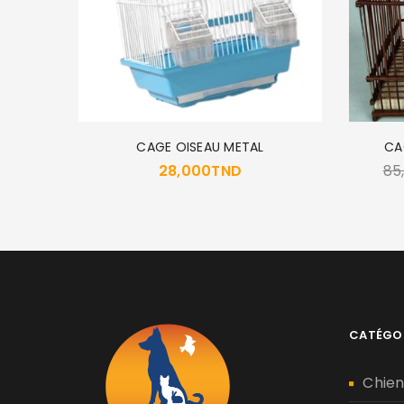
pe
CAGE OISEAU METAL
CA
28,000
TND
85
CATÉGO
Chie