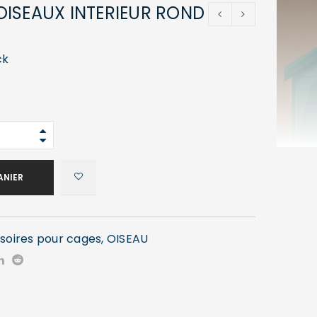
ISEAUX INTERIEUR ROND
8
ck
ANIER
soires pour cages
,
OISEAU