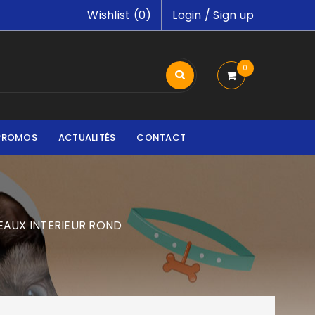
Wishlist (
0
)
Login
/
Sign up
0
PROMOS
ACTUALITÉS
CONTACT
EAUX INTERIEUR ROND