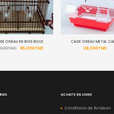
GE OISEAU EN BOIS BOUZ
CAGE OISEAU METAL CA
,000
TND
85,000
TND
28,000
TND
RIES
ACHATS EN LIGNE
n
Conditions de livraison