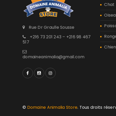
Chat
Oisea
Poiss
Rue Dr Graulle Sousse
Rong
+216 73 201 243 – +216 98 467
517
Chien
domaineanimalia@gmail.com
©
Domaine Animalia Store
. Tous droits rése