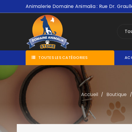
Animalerie Domaine Animalia : Rue Dr. Graull
Tou
TOUTES LES CATÉGORIES
AC
Accueil
Boutique
/
/