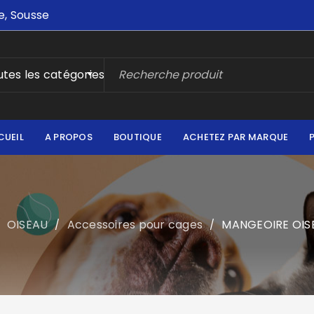
e, Sousse
tes les catégories
CUEIL
A PROPOS
BOUTIQUE
ACHETEZ PAR MARQUE
OISEAU
Accessoires pour cages
MANGEOIRE OIS
/
/