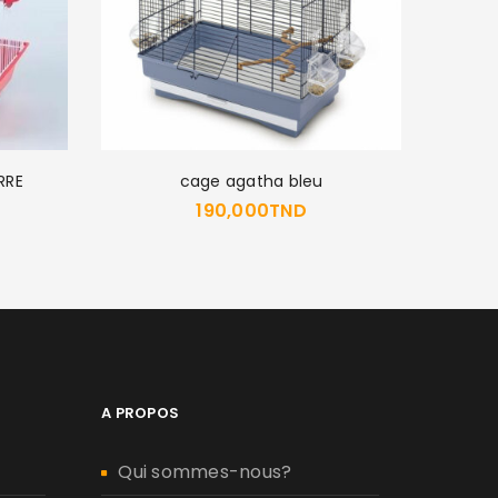
RRE
cage agatha bleu
C
190,000
TND
A PROPOS
Qui sommes-nous?