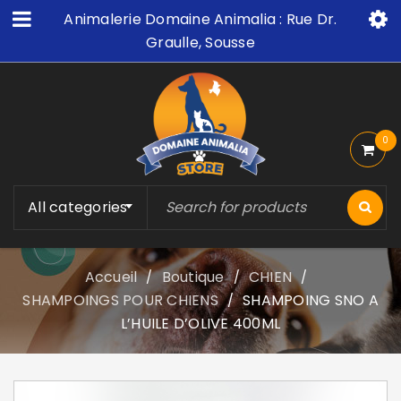
Animalerie Domaine Animalia : Rue Dr.
Graulle, Sousse
0
All categories
Accueil
Boutique
CHIEN
/
/
/
SHAMPOINGS POUR CHIENS
SHAMPOING SNO A
/
L’HUILE D’OLIVE 400ML