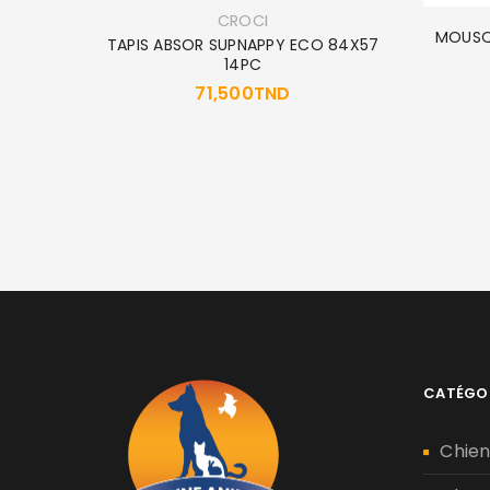
CROCI
MOUSQU
TAPIS ABSOR SUPNAPPY ECO 84X57
14PC
71,500
TND
CATÉGO
Chie