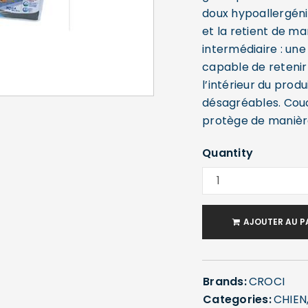
doux hypoallergéni
et la retient de ma
intermédiaire : un
capable de retenir
l’intérieur du prod
désagréables. Couch
protège de manière 
Quantity
SE CONNECTER
AJOUTER AU P
Identifiant ou e-mail
*
Brands:
CROCI
Categories:
CHIEN