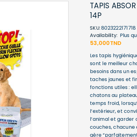
TAPIS ABSOR
14P
SKU:
8023222171718
Availability:
Plus q
53,000
TND
Les tapis hygiéniq
sont le meilleur ch
besoins dans un esp
taches jaunes et fi
fonctions utiles : e
chatons au plateau
temps froid, lorsqu
l’extérieur, et con
l’animal et garder 
couches, chacune a
gère “parfaitement