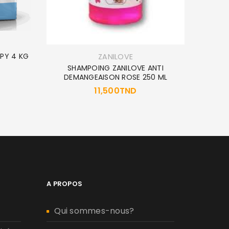
PPY 4 KG
MUS
ZANILOVE
SHAMPOING ZANILOVE ANTI
DEMANGEAISON ROSE 250 ML
11,500
TND
A PROPOS
Qui sommes-nous?