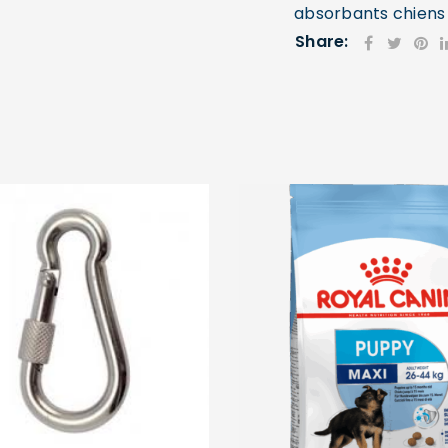
absorbants chiens
Mot de passe
*
Share:
Se souvenir de moi
SE CONNECTER
MOT DE PASSE PERDU ?