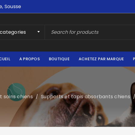
e, Sousse
 categories
CUEIL
A PROPOS
BOUTIQUE
ACHETEZ PAR MARQUE
t soins chiens
Supports et tapis absorbants chiens
/