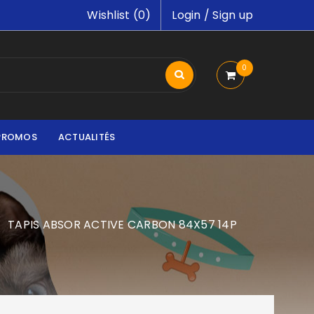
Wishlist (
0
)
Login
/
Sign up
0
PROMOS
ACTUALITÉS
TAPIS ABSOR ACTIVE CARBON 84X57 14P
/