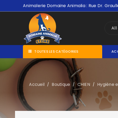
Animalerie Domaine Animalia : Rue Dr. Graull
All
TOUTES LES CATÉGORIES
AC
Accueil
Boutique
CHIEN
Hygiène e
/
/
/