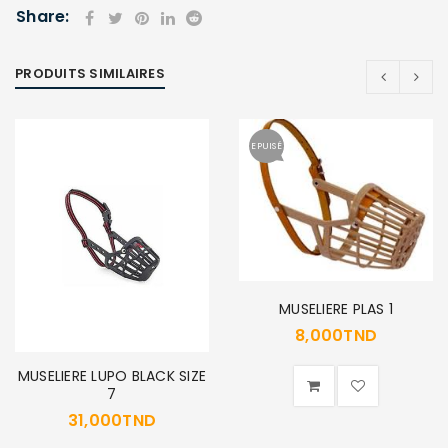
Share:
PRODUITS SIMILAIRES
SE CONNECTER
EPUISÉ
Identifiant ou e-mail
*
Mot de passe
*
MUSELIERE PLAS 1
8,000
TND
Se souvenir de moi
SE CONNECTER
MUSELIERE LUPO BLACK SIZE
7
31,000
TND
MOT DE PASSE PERDU ?