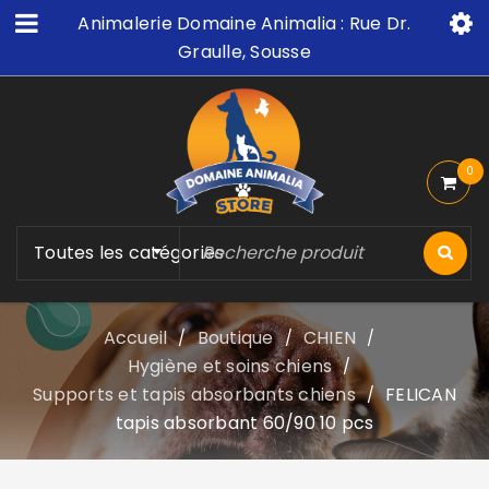
Animalerie Domaine Animalia : Rue Dr.
Graulle, Sousse
0
Toutes les catégories
Accueil
Boutique
CHIEN
/
/
/
Hygiène et soins chiens
/
Supports et tapis absorbants chiens
FELICAN
/
tapis absorbant 60/90 10 pcs