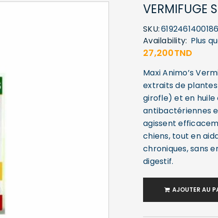
VERMIFUGE S
SKU:
619246140018
Availability:
Plus qu
27,200
TND
Maxi Animo’s Vermi
extraits de plante
girofle) et en huil
antibactériennes e
agissent efficacem
chiens, tout en aid
chroniques, sans
digestif.
AJOUTER AU P