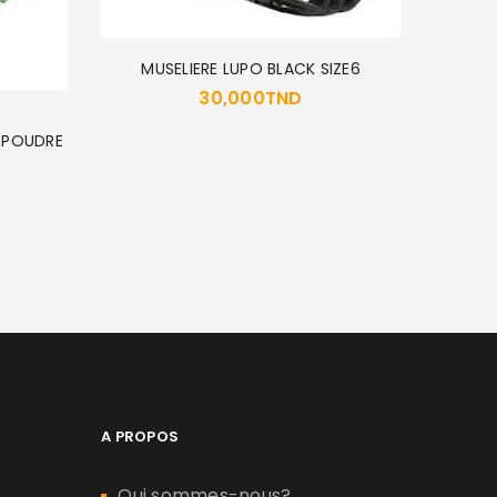
MUSELIERE LUPO BLACK SIZE6
30,000
TND
 POUDRE
AM
A PROPOS
Qui sommes-nous?