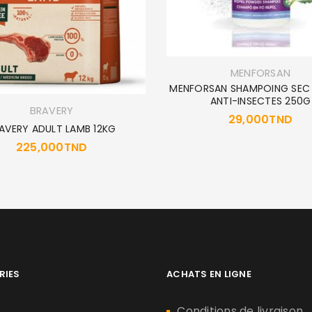
MENFORSAN
MENFORSAN SHAMPOING SEC
ANTI-INSECTES 250G
BRAVERY
29,000
TND
AVERY ADULT LAMB 12KG
225,000
TND
RIES
ACHATS EN LIGNE
n
Conditions de livraison