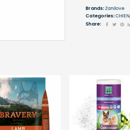
Brands:
Zanilove
Categories:
CHIEN
Share:
SE CONNECTER
Identifiant ou e-mail
*
Mot de passe
*
Se souvenir de moi
SE CONNECTER
MOT DE PASSE PERDU ?