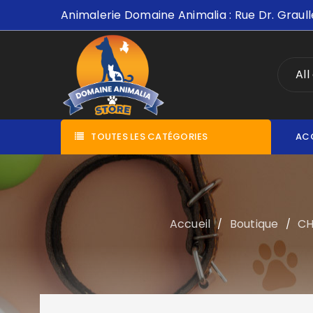
Animalerie Domaine Animalia : Rue Dr. Graull
All
TOUTES LES CATÉGORIES
AC
Accueil
Boutique
CH
/
/