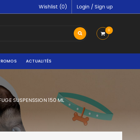
Wishlist (
0
)
Login
/
Sign up
0
PROMOS
ACTUALITÉS
FUGE SUSPENSSION 150 ML