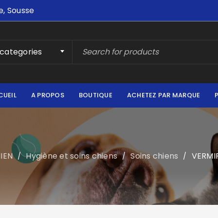
e, Sousse
 categories
CUEIL
A PROPOS
BOUTIQUE
ACHETEZ PAR MARQUE
IEN
Hygiène et soins chiens
Soins chiens
VERMI
/
/
/