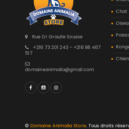
Chat
Oisea
Poiss
Rue Dr Graulle Sousse
Rong
+216 73 201 243 – +216 98 467
517
Chien
domaineanimalia@gmail.com
©
Domaine Animalia Store
. Tous droits rése