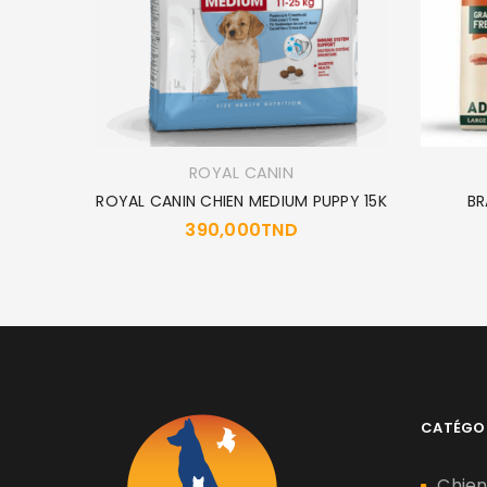
ROYAL CANIN
ZE 9
ROYAL CANIN CHIEN MEDIUM PUPPY 15K
BR
ND
390,000
TND
CATÉGO
Chie