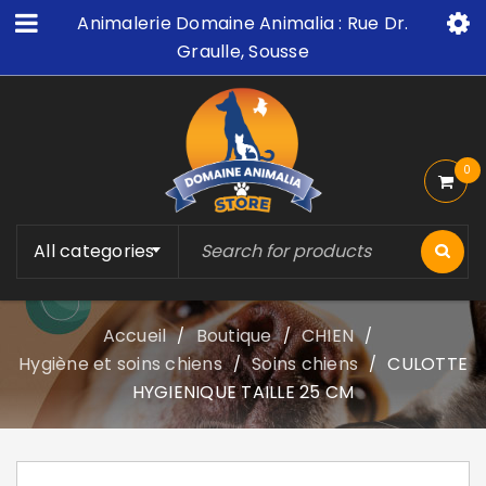
Animalerie Domaine Animalia : Rue Dr.
Graulle, Sousse
0
All categories
Accueil
Boutique
CHIEN
/
/
/
Hygiène et soins chiens
Soins chiens
CULOTTE
/
/
HYGIENIQUE TAILLE 25 CM