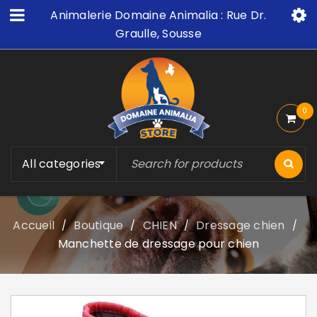
Animalerie Domaine Animalia : Rue Dr.
Graulle, Sousse
0
All categories
Accueil
Boutique
CHIEN
Dressage chien
/
/
/
/
Manchette de dressage pour chien