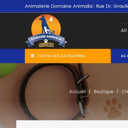
Animalerie Domaine Animalia : Rue Dr. Graull
All
TOUTES LES CATÉGORIES
AC
Accueil
Boutique
CH
/
/