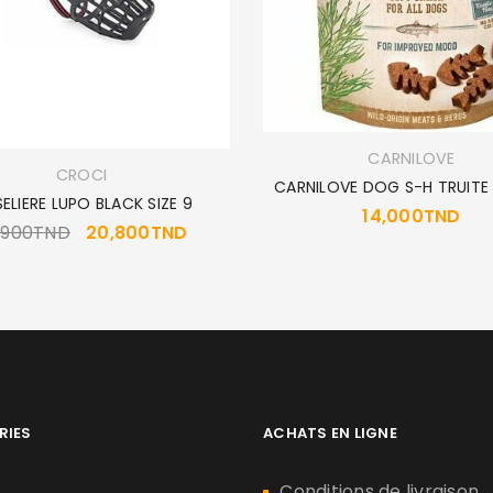
CARNILOVE
CROCI
CARNILOVE DOG S-H TRUITE
ELIERE LUPO BLACK SIZE 9
14,000
TND
,900
TND
20,800
TND
RIES
ACHATS EN LIGNE
n
Conditions de livraison