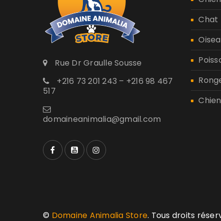
Chat
Oisea
Poiss
Rue Dr Graulle Sousse
Rong
+216 73 201 243 – +216 98 467
517
Chien
domaineanimalia@gmail.com
©
Domaine Animalia Store
. Tous droits rése