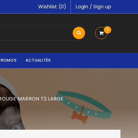
Wishlist (
0
)
Login
/
Sign up
0
PROMOS
ACTUALITÉS
 ROUGE MARRON T2 LARGE