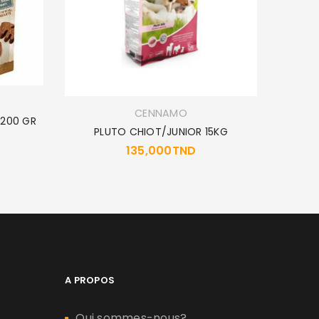
CENNAMO
 200 GR
PLUTO CHIOT/JUNIOR 15KG
AM
135,000
TND
A PROPOS
Qui sommes-nous?