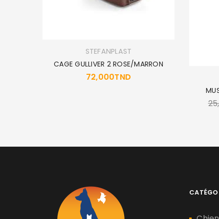
ZE6
STEFANPLAST
CAGE GULLIVER 2 ROSE/MARRON
72,000
TND
MUS
25
CATÉGO
Chie