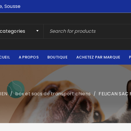
e, Sousse
 categories
CUEIL
A PROPOS
BOUTIQUE
ACHETEZ PAR MARQUE
IEN
box et sacs de transport chiens
FELICAN SAC
/
/