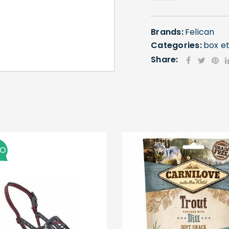
Brands:
Felican
Categories:
box et
SE CONNECTER
Share:
Identifiant ou e-mail
*
Mot de passe
*
MO
Se souvenir de moi
SE CONNECTER
MOT DE PASSE PERDU ?