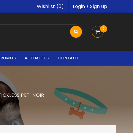
Wishlist (
0
)
Login
/
Sign up
0
PROMOS
ACTUALITÉS
CONTACT
TICKLESS PET-NOIR