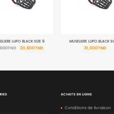
ELIERE LUPO BLACK SIZE 9
MUSELIERE LUPO BLACK SI
,900
TND
20,800
TND
31,000
TND
RIES
ACHATS EN LIGNE
n
Conditions de livraison