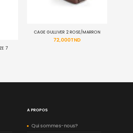
CAGE GULLIVER 2 ROSE/MARRON
72,000
TND
ZE 7
B
A PROPOS
Qui sommes-nous?