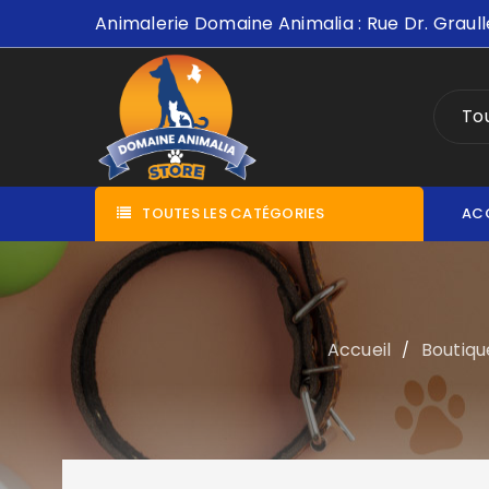
Animalerie Domaine Animalia : Rue Dr. Graull
Tou
TOUTES LES CATÉGORIES
AC
Accueil
Boutiqu
/