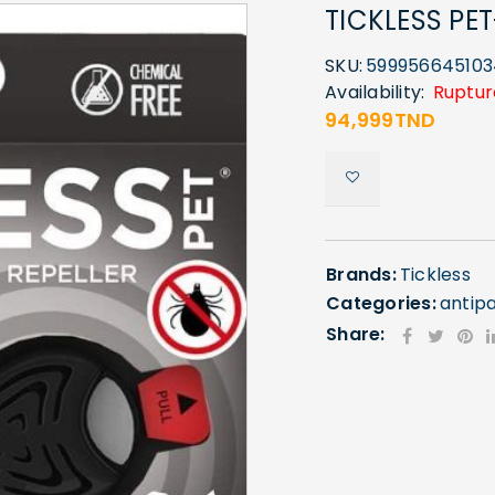
TICKLESS PE
SKU:
599956645103
Availability:
Ruptur
94,999
TND
Brands:
Tickless
Categories:
antipa
Share: