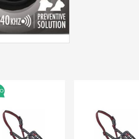
SE CONNECTER
Identifiant ou e-mail
*
Mot de passe
*
MO
Se souvenir de moi
SE CONNECTER
MOT DE PASSE PERDU ?