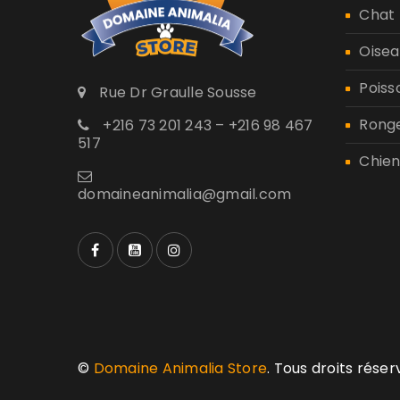
Chat
Oisea
Poiss
Rue Dr Graulle Sousse
Rong
+216 73 201 243 – +216 98 467
517
Chien
domaineanimalia@gmail.com
©
Domaine Animalia Store
. Tous droits rése