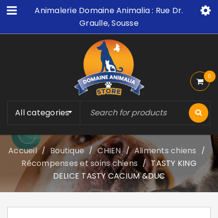
Animalerie Domaine Animalia : Rue Dr.
Graulle, Sousse
0
All categories
Accueil
Boutique
CHIEN
Aliments chiens
/
/
/
/
Récompenses et soins chiens
TASTY KING
/
DELICE TASTY CACIUM &DUC