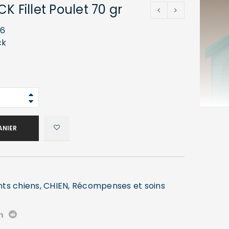
K Fillet Poulet 70 gr
26
ck
ANIER
nts chiens
,
CHIEN
,
Récompenses et soins