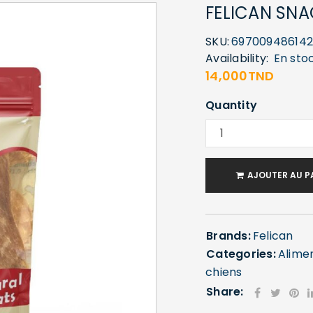
FELICAN SNAC
SKU:
69700948614
Availability:
En sto
14,000
TND
Quantity
AJOUTER AU P
Brands:
Felican
Categories:
Alime
chiens
Share: