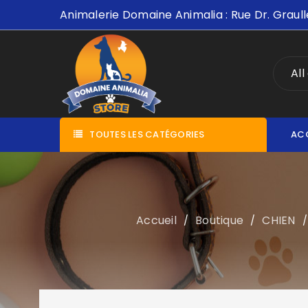
Animalerie Domaine Animalia : Rue Dr. Graull
All
TOUTES LES CATÉGORIES
AC
Accueil
Boutique
CHIEN
/
/
/