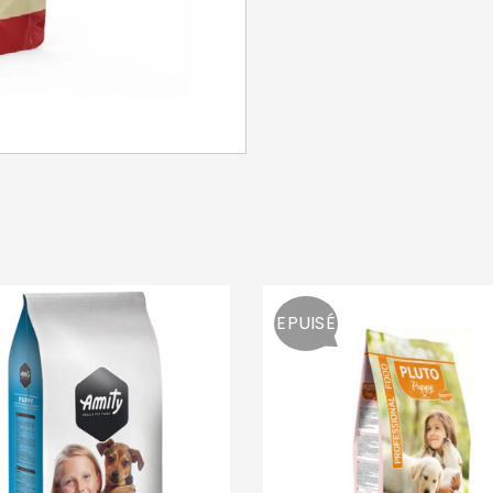
SE CONNECTER
Identifiant ou e-mail
*
Mot de passe
*
EPUISÉ
Se souvenir de moi
SE CONNECTER
MOT DE PASSE PERDU ?