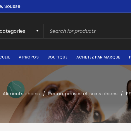
e, Sousse
 categories
CUEIL
A PROPOS
BOUTIQUE
ACHETEZ PAR MARQUE
Aliments chiens
Récompenses et soins chiens
FE
/
/