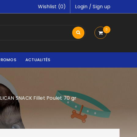
Wishlist (
0
)
Login
/
Sign up
0
PROMOS
ACTUALITÉS
LICAN SNACK Fillet Poulet 70 gr