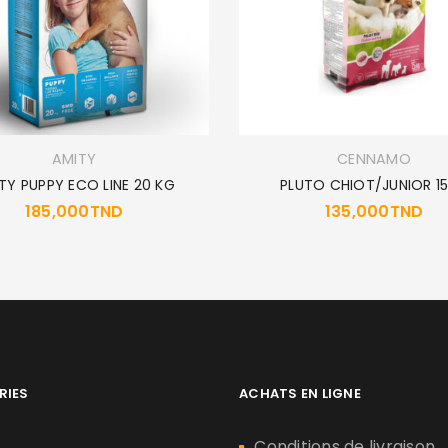
AMITY
CENNAMO
TY PUPPY ECO LINE 20 KG
PLUTO CHIOT/JUNIOR 1
185,000
TND
135,000
TND
RIES
ACHATS EN LIGNE
n
Conditions de livraison