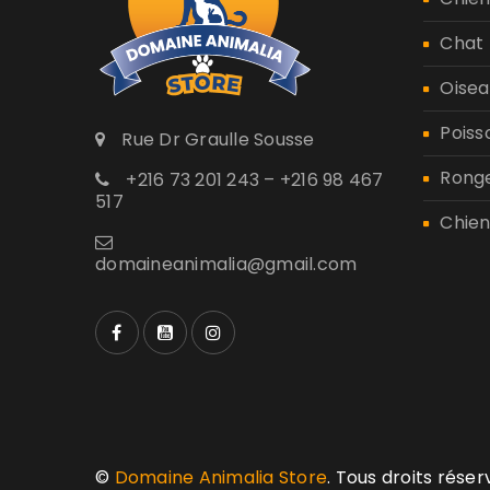
Chat
Oisea
Poiss
Rue Dr Graulle Sousse
Rong
+216 73 201 243 – +216 98 467
517
Chien
domaineanimalia@gmail.com
©
Domaine Animalia Store
. Tous droits rése