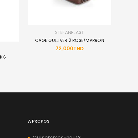
STEFANPLAST
CAGE GULLIVER 2 ROSE/MARRON
72,000
TND
5KG
MUS
A PROPOS
Qui sommes-nous?