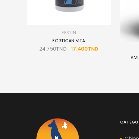
FESTIN
*210GR
FORTICAN VITA
24,750
TND
17,400
TND
AMI
CATÉGO
Chie