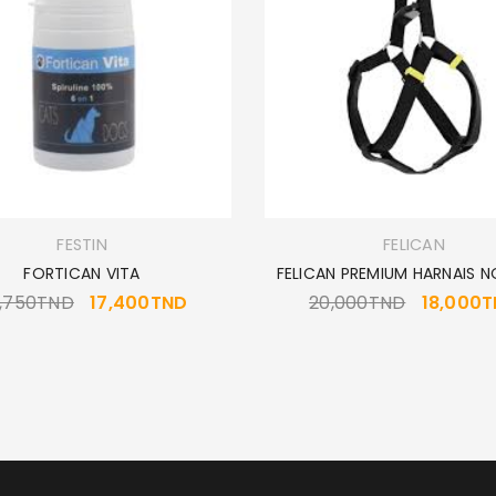
MOT DE PASSE PERDU ?
FESTIN
FELICAN
FORTICAN VITA
FELICAN PREMIUM HARNAIS N
,750
TND
17,400
TND
20,000
TND
18,000
T