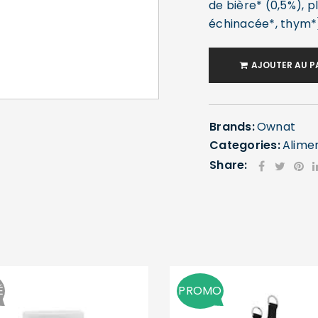
de bière* (0,5%), p
échinacée*, thym*
AJOUTER AU P
SE CONNECTER
Brands:
Ownat
Categories:
Alime
Identifiant ou e-mail
*
Share:
Mot de passe
*
É
PROMO
Se souvenir de moi
SE CONNECTER