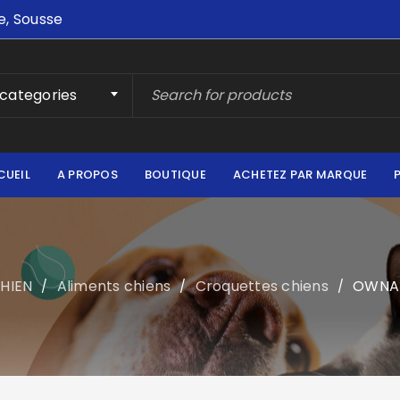
e, Sousse
 categories
CUEIL
A PROPOS
BOUTIQUE
ACHETEZ PAR MARQUE
HIEN
Aliments chiens
Croquettes chiens
OWNAT
/
/
/