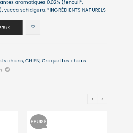
lantes aromatiques 0,02% (fenouil*,
), yucca schidigera. *INGRÉDIENTS NATURELS
ANIER
nts chiens
,
CHIEN
,
Croquettes chiens
EPUISÉ