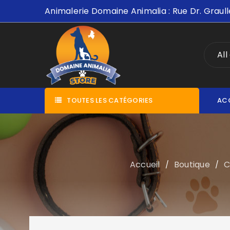
Animalerie Domaine Animalia : Rue Dr. Graull
All
TOUTES LES CATÉGORIES
AC
Accueil
Boutique
C
/
/