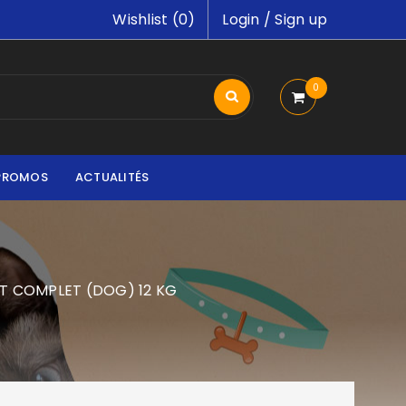
Wishlist (
0
)
Login
/
Sign up
0
PROMOS
ACTUALITÉS
 COMPLET (DOG) 12 KG