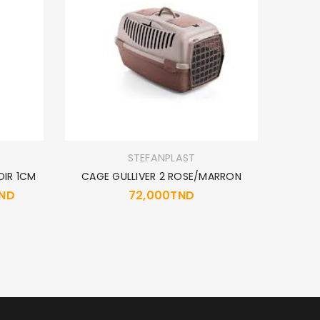
STEFANPLAST
OIR 1CM
CAGE GULLIVER 2 ROSE/MARRON
ND
72,000
TND
B