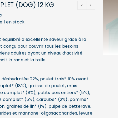
LET (DOG) 12 KG
2
e 1 en stock
 équilibré d’excellente saveur grâce à la
est conçu pour couvrir tous les besoins
hiens adultes ayant un niveau d’activité
oit la race et la taille.
 déshydratée 22%, poulet frais* 10% avant
omplet* (18%), graisse de poulet, maïs
e complet* (8%), petits pois entiers* (5%),
riz complet* (5%), caroube* (2%), pomme*
on, graines de lin* (1%), pulpe de betterave,
rides et mannane-oligosaccharides, levure