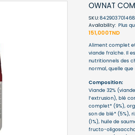
OWNAT COMP
SKU:
842903701468
Availability:
Plus qu
151,000
TND
Aliment complet et
viande fraîche. Il 
nutritionnels des c
normal, quelle que s
Composition:
Viande 32% (viande
l’extrusion), blé c
complet* (9%), org
son de blé* (5%), 
(1%), huile de saum
fructo-oligosaccha