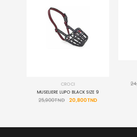
AGE GM
24
CROCI
MUSELIERE LUPO BLACK SIZE 9
25,900
TND
20,800
TND