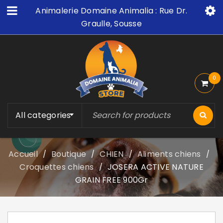
Animalerie Domaine Animalia : Rue Dr.
Graulle, Sousse
0
All categories
Accueil
Boutique
CHIEN
Aliments chiens
/
/
/
/
Croquettes chiens
JOSERA ACTIVE NATURE
/
GRAIN FREE 900Gr