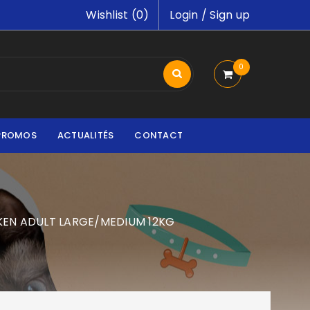
Wishlist (
0
)
Login
/
Sign up
0
PROMOS
ACTUALITÉS
CONTACT
KEN ADULT LARGE/MEDIUM 12KG