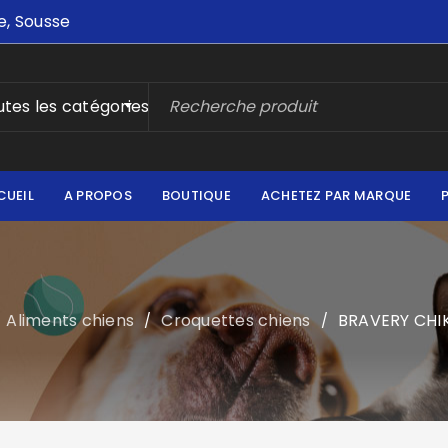
e, Sousse
tes les catégories
CUEIL
A PROPOS
BOUTIQUE
ACHETEZ PAR MARQUE
Aliments chiens
Croquettes chiens
BRAVERY CHI
/
/