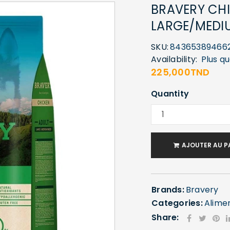
BRAVERY CHI
LARGE/MEDI
SKU:
84365389466
Availability:
Plus q
225,000
TND
Quantity
AJOUTER AU P
Brands:
Bravery
Categories:
Alime
Share: