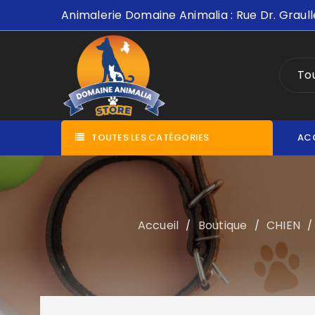
Animalerie Domaine Animalia : Rue Dr. Graull
Tou
TOUTES LES CATÉGORIES
AC
Accueil
Boutique
CHIEN
/
/
/