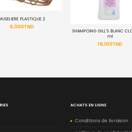
MUSELIERE PLASTIQUE 2
9,000
TND
SHAMPOING GILL'S BLANC CL
ml
16,100
TND
RIES
ACHATS EN LIGNE
n
Conditions de livraison