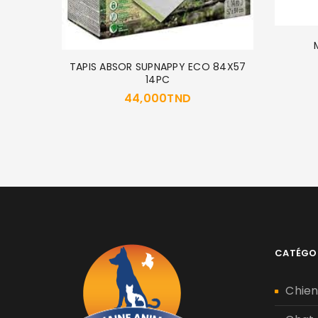
TAPIS ABSOR SUPNAPPY ECO 84X57
14PC
44,000
TND
200 GR
CATÉGO
Chie