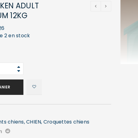
KEN ADULT
UM 12KG
26
ue 2 en stock
ANIER
nts chiens
,
CHIEN
,
Croquettes chiens