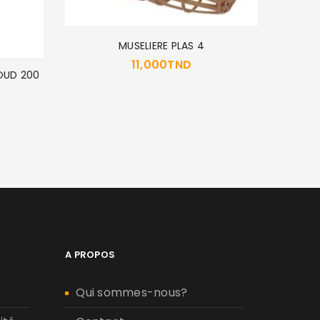
MUSELIERE PLAS 4
11,000
TND
OUD 200
MENFOR
A PROPOS
Qui sommes-nous?