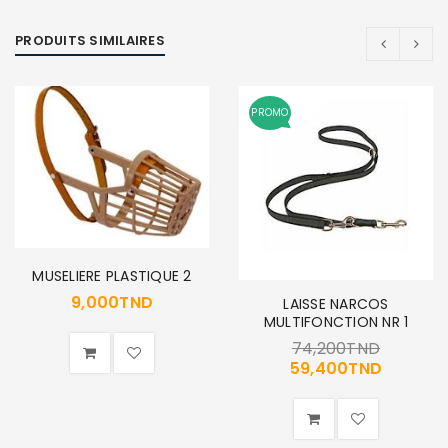
PRODUITS SIMILAIRES
SE CONNECTER
PROMO
Identifiant ou e-mail
*
Mot de passe
*
MUSELIERE PLASTIQUE 2
9,000
TND
LAISSE NARCOS
MULTIFONCTION NR 1
Se souvenir de moi
SE CONNECTER
74,200
TND
59,400
TND
MOT DE PASSE PERDU ?