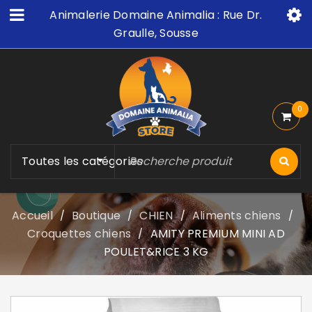
Animalerie Domaine Animalia : Rue Dr.
Graulle, Sousse
0
Toutes les catégories
Accueil
Boutique
CHIEN
Aliments chiens
/
/
/
/
Croquettes chiens
AMITY PREMIUM MINI AD
/
POULET&RICE 3 KG