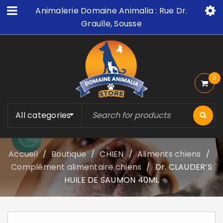
Animalerie Domaine Animalia : Rue Dr.
Graulle, Sousse
0
All categories
Accueil
Boutique
CHIEN
Aliments chiens
/
/
/
/
Complément alimentaire chiens
Dr. CLAUDER’S
/
HUILE DE SAUMON 40ML