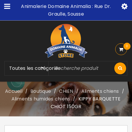
Animalerie Domaine Animalia : Rue Dr.
Graulle, Sousse
0
Toutes les catégories
Accueil
Boutique
CHIEN
Aliments chiens
/
/
/
/
Aliments humides chiens
KIPPY BARQUETTE
/
CHIOT 150GR