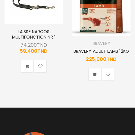
LAISSE NARCOS
MULTIFONCTION NR 1
BRAVERY
74,200
TND
59,400
TND
BRAVERY ADULT LAMB 12KG
225,000
TND