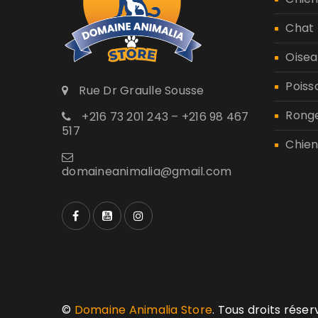
Chat
Oisea
Poiss
Rue Dr Graulle Sousse
Rong
+216 73 201 243 – +216 98 467
517
Chien
domaineanimalia@gmail.com
©
Domaine Animalia Store
. Tous droits rése