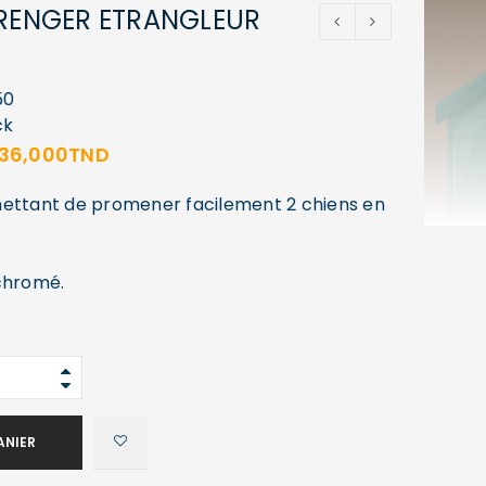
PRENGER ETRANGLEUR
50
ck
36,000
TND
mettant de promener facilement 2 chiens en
chromé.
ANIER