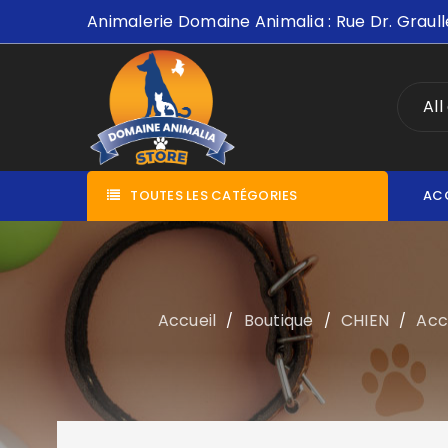
Animalerie Domaine Animalia : Rue Dr. Graull
All
TOUTES LES CATÉGORIES
AC
Accueil
Boutique
CHIEN
Acc
/
/
/