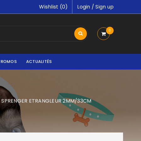
Wishlist (
0
)
Login
/
Sign up
0
PROMOS
ACTUALITÉS
HS SPRENGER ETRANGLEUR 2MM/33CM