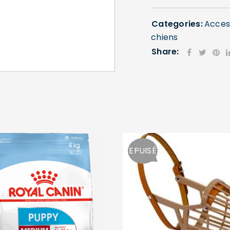
Categories:
Acces
chiens
Share:
SE CONNECTER
Identifiant ou e-mail
*
Mot de passe
*
EPUISÉ
Se souvenir de moi
SE CONNECTER
MOT DE PASSE PERDU ?