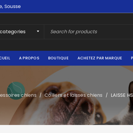
e, Sousse
 categories
CUEIL
A PROPOS
BOUTIQUE
ACHETEZ PAR MARQUE
essoires chiens
Colliers et laisses chiens
LAISSE 
/
/