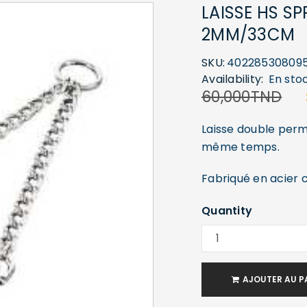
LAISSE HS S
2MM/33CM
SKU:
40228530809
Availability:
En sto
60,000
TND
Laisse double per
même temps.
Fabriqué en acier 
Quantity
AJOUTER AU P