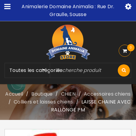
Animalerie Domaine Animalia : Rue Dr.
Graulle, Sousse
0
Toutes les catégories
Accueil
Boutique
CHIEN
Accessoires chiens
/
/
/
Colliers et laisses chiens
LAISSE CHAINE AVEC
/
/
RALLONGE PM