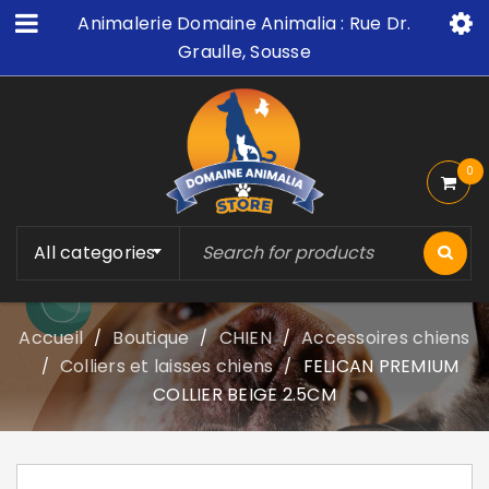
Animalerie Domaine Animalia : Rue Dr.
Graulle, Sousse
0
All categories
Accueil
Boutique
CHIEN
Accessoires chiens
/
/
/
Colliers et laisses chiens
FELICAN PREMIUM
/
/
COLLIER BEIGE 2.5CM