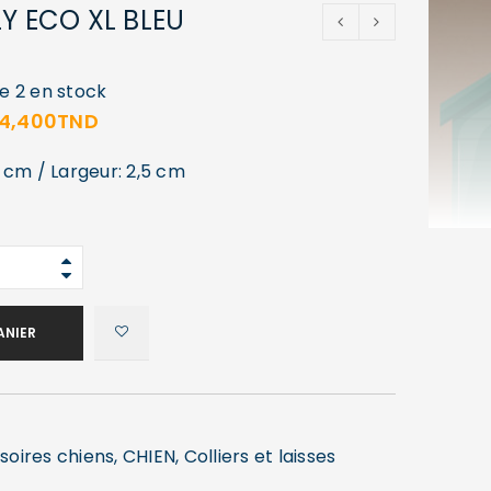
LY ECO XL BLEU
ue 2 en stock
14,400
TND
 cm / Largeur: 2,5 cm
ANIER
soires chiens
,
CHIEN
,
Colliers et laisses