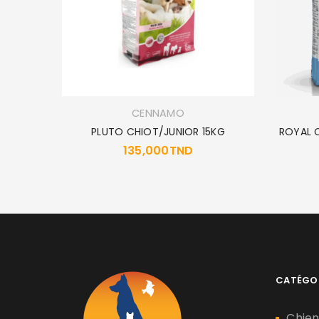
*210GR
CENNAMO
PLUTO CHIOT/JUNIOR 15KG
ROYAL C
135,000
TND
CATÉGO
Chie