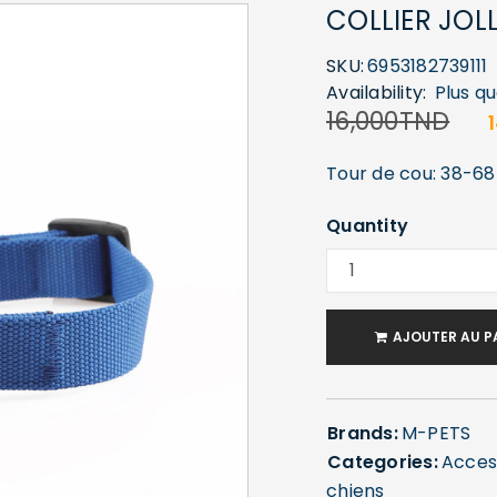
COLLIER JOL
SKU:
6953182739111
Availability:
Plus q
16,000
TND
Tour de cou: 38-68
Quantity
AJOUTER AU P
Brands:
M-PETS
Categories:
Acces
chiens