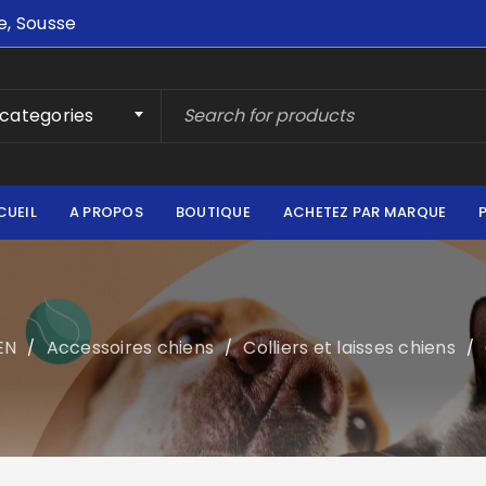
e, Sousse
 categories
CUEIL
A PROPOS
BOUTIQUE
ACHETEZ PAR MARQUE
EN
Accessoires chiens
Colliers et laisses chiens
/
/
/