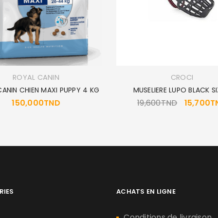
ROYAL CANIN
CROCI
ANIN CHIEN MAXI PUPPY 4 KG
MUSELIERE LUPO BLACK SI
150,000
TND
19,600
TND
15,700
T
RIES
ACHATS EN LIGNE
n
Conditions de livraison