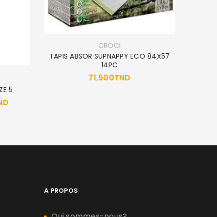
CROCI
TAPIS ABSOR SUPNAPPY ECO 84X57
14PC
71,500
TND
ZE 5
Amity 
ND
A PROPOS
Qui sommes-nous?