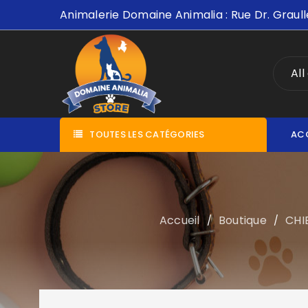
Animalerie Domaine Animalia : Rue Dr. Graull
All
TOUTES LES CATÉGORIES
AC
Accueil
Boutique
CHI
/
/