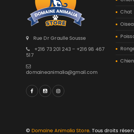
Chat
Oisea
Poiss
Rue Dr Graulle Sousse
Rong
+216 73 201 243 – +216 98 467
517
Chien
domaineanimalia@gmail.com
©
Domaine Animalia Store
. Tous droits rése