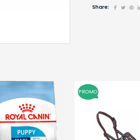
Share:
SE CONNECTER
Identifiant ou e-mail
*
Mot de passe
*
PROMO
Se souvenir de moi
SE CONNECTER
MOT DE PASSE PERDU ?